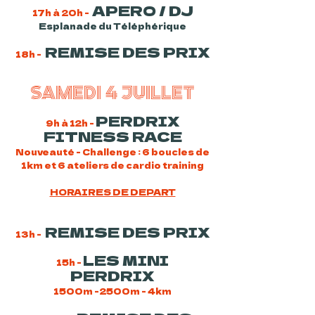
APERO / DJ
17h à 20h -
Esplanade du Téléphérique
REMISE DES PRIX
18h -
SAMEDI 4 JUILLET
PERDRIX
9h à 12h -
FITNESS RACE
Nouveauté - Challenge : 6 boucles de
1km et 6 ateliers de cardio training
HORAIRES DE DEPART
REMISE DES PRIX
13h -
LES MINI
15h -
PERDRIX
1500m -2500m - 4km