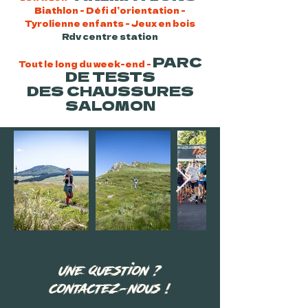
Biathlon - Défi d’orientation -
Tyrolienne enfants - Jeux en bois​
Rdv centre station
PARC
Tout le long du week-end -
DE TESTS
DES CHAUSSURES
SALOMON
Une question ?
contactez-nous !