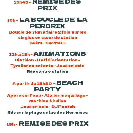
REMISE DES
15h45 -
PRIX
LA BOUCLE DE LA
16h -
PERDRIX
Boucle de 7km à faire 2 fois sur les
singles en cœur de station
14km - 942mD+
ANIMATIONS
13h à 18h -
Biathlon - Défi d’orientation -
Tyrolienne enfants - Jeux en bois
Rdv centre station
BEACH
A partir de 18h30 -
PARTY
Apéro sur l'eau - Atelier maquillage -
Machine à bulles
Jeux en bois - DJ Paatch
Rdv sur la plage du lac des Hermines
REMISE DES PRIX
19h -