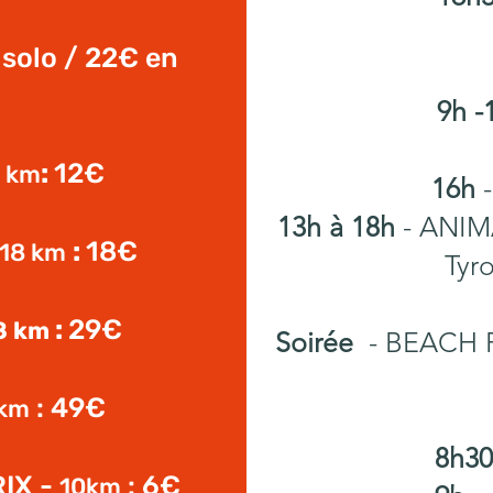
 solo /
22€ en
9h -
:
12€
 km
16h
13h à 18h
- ANIMA
:
18€
18 km
Tyro
:
29€
8 km
Soirée
- BEACH P
: 49€
km
8h3
IX -
: 6€
10km