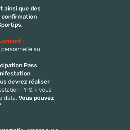
t ainsi que des
e confirmation
Sportips.
quement :
e personnelle au
icipation Pass
anifestation
us devrez réaliser
station PPS, il vous
e d
ate.
Vous pouvez
/