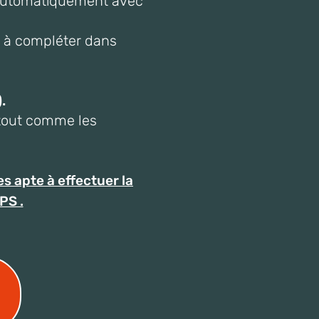
n automatiquement avec
 à compléter dans
).
 tout comme les
es apte à effectuer la
PS .