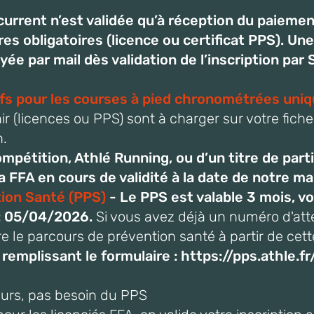
ncurrent n’est validée qu’à réception du paiemen
s obligatoires (licence ou certificat PPS). Un
yée par mail dès validation de l’inscription par 
ifs pour les courses à pied chronométrées uni
r (licences ou PPS) sont à charger sur votre fich
n.
mpétition, Athlé Running, ou d’un titre de part
a FFA en cours de validité à la date de notre m
tion Santé (PPS)
- Le PPS est valable 3 mois, vo
 : 05/04/2026.
Si vo
us avez déjà un numéro d'atte
e le parcours de prévention santé à partir de cett
n remplissant le formulaire :
https://pps.athle.fr
eurs, pas besoin du PPS