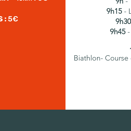
9h
-
9h15
- 
 :
5€
9h30
9h45
-
Biathlon- Course 