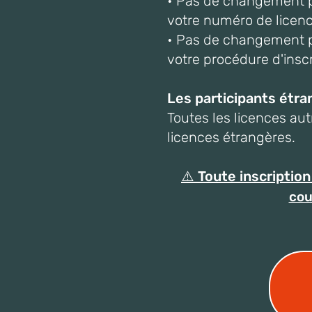
• Pas de changement po
votre numéro de licenc
• Pas de changement po
votre procédure d'insc
Les participants étra
Toutes les licences au
licences étrangères.
⚠️ Toute inscriptio
cou