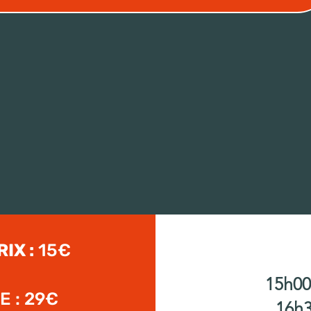
IX :
15€
15h00
E : 29€
16h3